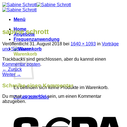
Menü
Home
sabine schrott
Angebote
Frequenzanwendung
Veröffentlicht
31. August 2018
bei
1640 × 1093
in
Vorträge
und Seminare
Warenkorb
Trackbacks sind geschlossen, aber du kannst einen
Kommentar posten
.
←
Zurück
Weiter
→
Schreibe einen Kommentar
Es befinden sich keine Produkte im Warenkorb.
Du musst
angemeldet
sein, um einen Kommentar
Zurück zum Shop
abzugeben.