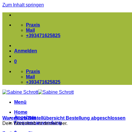
Zum Inhalt springen
Praxis
Mail
+393471625825
Anmelden
0
Praxis
Mail
+393471625825
Menü
Home
Angebote
Warenkorb
Bestellübersicht
Bestellung abgeschlossen
Frequenzanwendung
Dein Warenkorb ist derzeit leer.