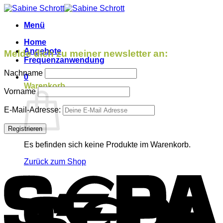
Menü
Home
Angebote
Melde dich zu meiner newsletter an:
Frequenzanwendung
Nachname
0
Warenkorb
Vorname
E-Mail-Adresse:
Es befinden sich keine Produkte im Warenkorb.
Zurück zum Shop